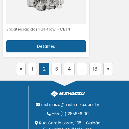
Engates rápidos Full-flow – CEJN
Detalhes
«
1
2
3
4
…
18
»
mshimizu@mshimizu.com.br
+55 (11) 2856-6100
Rua García Lorca, 105 - Galpão