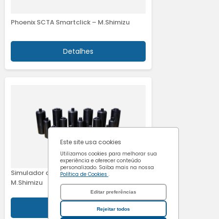
Cookies de
Phoenix SCTA Smartclick – M.Shimizu
marketing
Detalhes
Confirmar escolhas
Este site usa cookies
Utilizamos cookies para melhorar sua
experiência e oferecer conteúdo
personalizado. Saiba mais na nossa
Simulador de Junta - Rígida e Flexível –
Política de Cookies
.
M.Shimizu
Editar preferências
Detalhes
Rejeitar todos