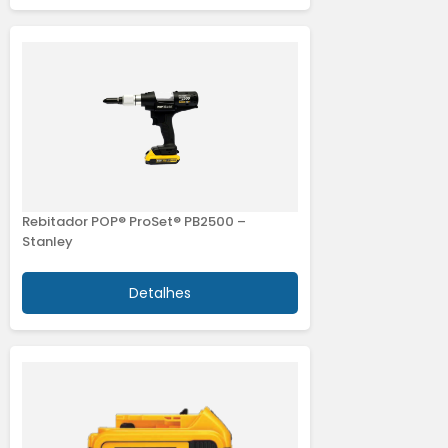
Rebitador POP® ProSet® PB2500 –
Stanley
Detalhes