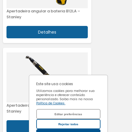
Cookies de
Apertadeira angular a bateria B12LA –
marketing
Stanley
Confirmar escolhas
Detalhes
Este site usa cookies
Utilizamos cookies para melhorar sua
experiência e oferecer conteúdo
personalizado. Saiba mais na nossa
Política de Cookies
.
Apertadeira angular a bateria B23LA –
Stanley
Editar preferências
Rejeitar todos
Detalhes