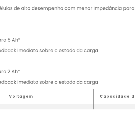
or células de alto desempenho com menor impedância para
ara 5 Ah*
eedback imediato sobre o estado da carga
ara 2 Ah*
eedback imediato sobre o estado da carga
Voltagem
Capacidade d
20V
1.5Ah
20V
2.0Ah