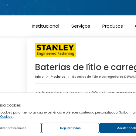
Cookies funcionais
Institucional
Serviços
Produtos
Cookies de marketing
Confirmar escolhas
Baterias de lítio e car
Início
Produtos
Baterias de lítio e carregadores DEWAL
As baterias DEWALT XR 20V Li-Ion garan
aplicações industriais. Disponíveis em capa
 usa cookies
ferramentas elétricas de alta demanda. C
 cookies para melhorar sua experiência e oferecer conteúdo personalizado. Saiba ma
oferecem tempos de recarga rápidos, otimi
e Cookies
.
produção.
ditar preferências
Rejeitar todos
Aceitar cook