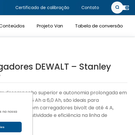
Certificado de calibração
Contato
PT-BR
Conteúdos
Projeto Van
Tabela de conversão
EN-US
regadores DEWALT – Stanley
T
tem desempenho superior e autonomia prolongada em
cidades de 1,5 Ah a 6,0 Ah, são ideais para
ompatíveis com carregadores bivolt de até 4 A,
is na nossa
zando produtividade e eficiência na linha de
ies