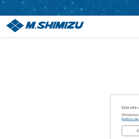
Este site
Utilizamos
Política d
E