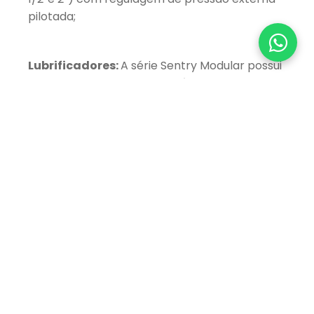
pilotada;
Lubrificadores:
A série Sentry Modular possui
sistema de alimentação do óleo por tubo de
bronze sinterizado, enquanto os demais
possuem sistema de alimentação tubular por
diferença de pressão. Pressão de trabalho de
10,3 bar a 51,7°C / Reservatórios em
policarbonato de 13,8 bar a 79°C /
Reservatório com blindagem metálica (séries
Guardsman e Vanguard);
Manômetros:
Todos os conjuntos
acompanham manômetro.