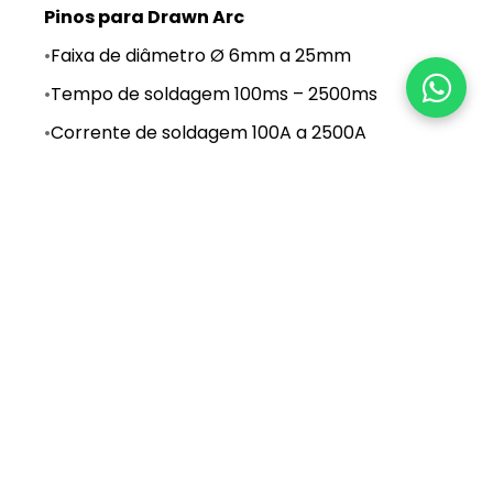
Pinos para Drawn Arc
•
Faixa de diâmetro Ø 6mm a 25mm
•
Tempo de soldagem 100ms – 2500ms
•
Corrente de soldagem 100A a 2500A
•
Espessura mínima da chapa - material de
base que é 1/3 do diâmetro do pino
•
Requer o uso de cerâmica
Pinos para Short Cycle
•
Faixa de diâmetro Ø 3 mm - 12 mm