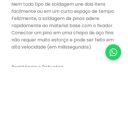
Nem todo tipo de soldagem une dois itens
facilmente ou em um curto espaço de tempo.
Felizmente, a soldagem de pinos adere
rapidamente ao material base com o fixador.
Conectar um pino em uma chapa de aço fina
não requer muito esforço e pode ser feito em
alta velocidade (em milissegundos).
Resistência e Robustez:
A resistência da solda é muito maior que a do
material original ou mesmo do pino de solda.
Isso significa que as soldas feitas durante o
processo de soldagem de pinos durarão mais
que todo o produto, o que é benéfico para o
produto, pois não apresentará defeitos no
local das juntas.