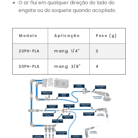
O ar flui em qualquer direção do lado do
engate ou do soquete quando acoplado.
Modelo
Aplicação
Peso (g)
20PH-PLA
mang. 1/4"
3
30PH-PLA
mang. 3/8"
4