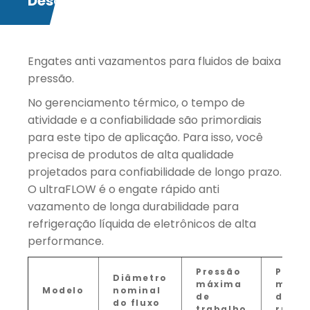
Descrição
Engates anti vazamentos para fluidos de baixa
pressão.
No gerenciamento térmico, o tempo de
atividade e a confiabilidade são primordiais
para este tipo de aplicação. Para isso, você
precisa de produtos de alta qualidade
projetados para confiabilidade de longo prazo.
O ultraFLOW é o engate rápido anti
vazamento de longa durabilidade para
refrigeração líquida de eletrônicos de alta
performance.
Pressão
Press
Diâmetro
máxima
míni
Modelo
nominal
de
de
do fluxo
trabalho
ruptu