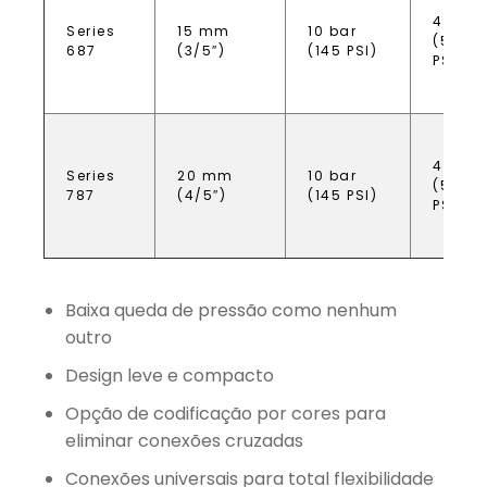
40 bar
Series
15 mm
10 bar
(580
687
(3/5″)
(145 PSI)
PSI)
40 bar
Series
20 mm
10 bar
(580
787
(4/5″)
(145 PSI)
PSI)
Baixa queda de pressão como nenhum
outro
Design leve e compacto
Opção de codificação por cores para
eliminar conexões cruzadas
Conexões universais para total flexibilidade