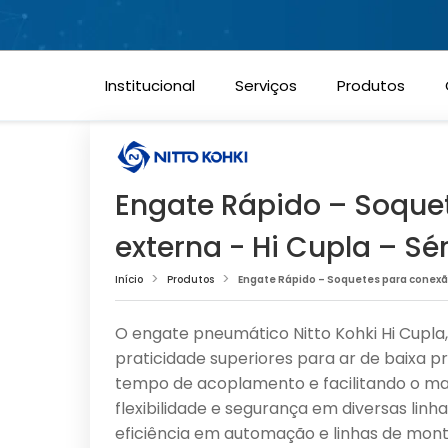
Permitir todos
a de Cookies
Sempr
Cookies estritamente necessários
Institucional
Serviços
Produtos
Cookies de performance
Cookies funcionais
Engate Rápido – Soque
externa - Hi Cupla – Sér
Cookies de marketing
Início
Produtos
Engate Rápido – Soquetes para conexão 
Confirmar escolhas
O engate pneumático Nitto Kohki Hi Cupla,
praticidade superiores para ar de baixa pr
tempo de acoplamento e facilitando o man
flexibilidade e segurança em diversas linhas
eficiência em automação e linhas de mon