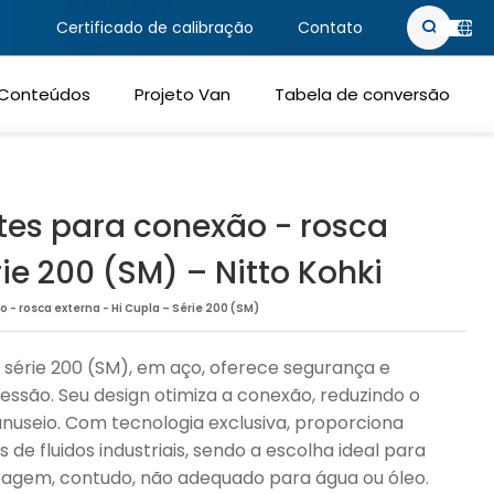
Certificado de calibração
Contato
PT-BR
e ativos
Conteúdos
Projeto Van
Tabela de conversão
EN-US
tes para conexão - rosca
ie 200 (SM) – Nitto Kohki
- rosca externa - Hi Cupla – Série 200 (SM)
 série 200 (SM), em aço, oferece segurança e
essão. Seu design otimiza a conexão, reduzindo o
useio. Com tecnologia exclusiva, proporciona
 de fluidos industriais, sendo a escolha ideal para
tagem, contudo, não adequado para água ou óleo.