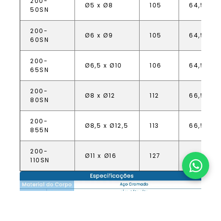
200-
Ø5 x Ø8
105
64,5
50SN
200-
Ø6 x Ø9
105
64,5
60SN
200-
Ø6,5 x Ø10
106
64,5
65SN
200-
Ø8 x Ø12
112
66,5
80SN
200-
Ø8,5 x Ø12,5
113
66,5
855N
200-
Ø11 x Ø16
127
62,0
110SN