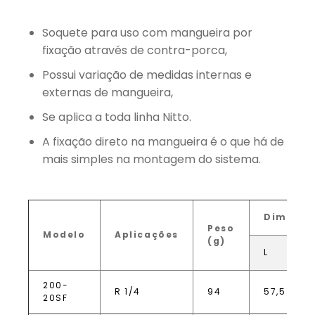
Soquete para uso com mangueira por
fixação através de contra-porca,
Possui variação de medidas internas e
externas de mangueira,
Se aplica a toda linha Nitto.
A fixação direto na mangueira é o que há de
mais simples na montagem do sistema.
Dimensõ
Peso
Modelo
Aplicações
(g)
L
200-
R 1/4
94
57,5
20SF