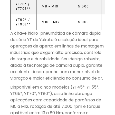
YT70* /
M8 ~ M10
5.500
15,9
YT70E**
YT90* /
M10 ~ M12
5.000
19,8
YT90E**
A chave hidro-pneumática de câmara dupla
da série YT da Yokota é a solução ideal para
operações de aperto em linhas de montagem
industriais que exigem alta precisão, controle
de torque e durabilidade. Seu design robusto,
aliado à tecnologia de câmara dupla, garante
excelente desempenho com menor nível de
vibração e maior eficiência no consumo de ar.
Disponível em cinco modelos (YT45*, YT55*,
YT65*, YT70*, YT80*), essa linha abrange
aplicações com capacidade de parafusos de
M5 a M12, rotação de até 7.000 rpm e torque
ajustável entre 13 a 80 Nm, conforme o