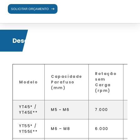
SOLICITAR ORÇAMENTO
Descrição
Co
Rotação
Capacidade
de 
sem
Modelo
Parafuso
co
Carga
(mm)
Car
(rpm)
(ℓ/s
YT45* /
M5 ~ M6
7.000
13,4
YT45E**
YT55* /
M6 – M8
6.000
14,8
YT55E**