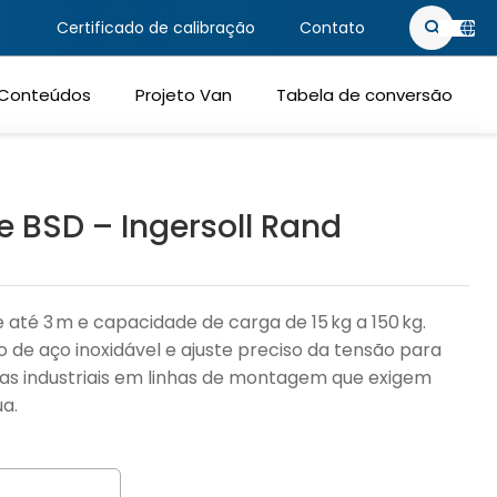
Certificado de calibração
Contato
e ativos
PT-BR
Conteúdos
Projeto Van
Tabela de conversão
EN-US
e BSD – Ingersoll Rand
até 3 m e capacidade de carga de 15 kg a 150 kg.
de aço inoxidável e ajuste preciso da tensão para
tas industriais em linhas de montagem que exigem
a.