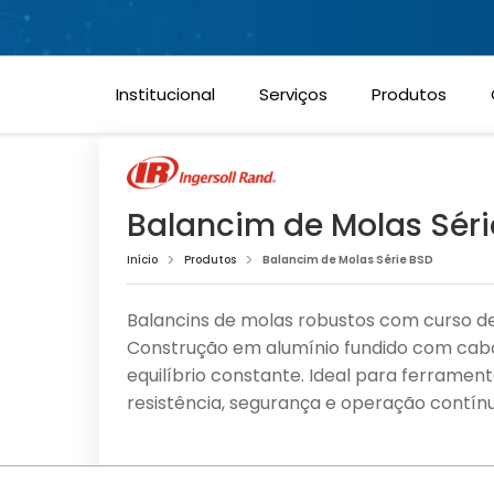
Sempr
Cookies estritamente necessários
Institucional
Serviços
Produtos
Cookies de performance
Cookies funcionais
Balancim de Molas Séri
Cookies de marketing
Início
Produtos
Balancim de Molas Série BSD
Confirmar escolhas
Balancins de molas robustos com curso de 
Construção em alumínio fundido com cabo 
equilíbrio constante. Ideal para ferramen
resistência, segurança e operação contínu