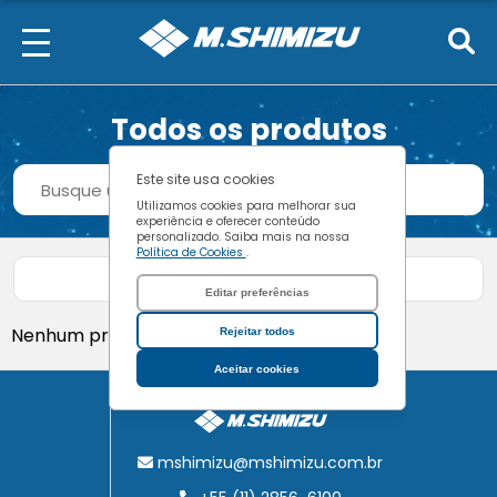
Todos os produtos
Procurar
Este site usa cookies
Buscar
Utilizamos cookies para melhorar sua
experiência e oferecer conteúdo
personalizado. Saiba mais na nossa
Política de Cookies
.
Filtrar produtos
Editar preferências
Nenhum produto encontrado.
Rejeitar todos
Aceitar cookies
mshimizu@mshimizu.com.br