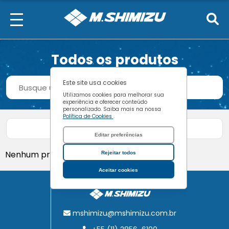
Todos os produtos
Procurar
Este site usa cookies
Buscar
Utilizamos cookies para melhorar sua
experiência e oferecer conteúdo
personalizado. Saiba mais na nossa
Política de Cookies
.
Filtrar produtos
Editar preferências
Nenhum produto encontrado.
Rejeitar todos
Aceitar cookies
mshimizu@mshimizu.com.br