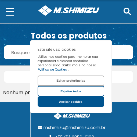
Todos os produtos
Procurar
Este site usa cookies
Buscar
Utilizamos cookies para melhorar sua
experiência e oferecer conteúdo
personalizado. Saiba mais na nossa
Política de Cookies
.
Filtrar produtos
Editar preferências
Nenhum produto encontrado.
Rejeitar todos
Aceitar cookies
mshimizu@mshimizu.com.br