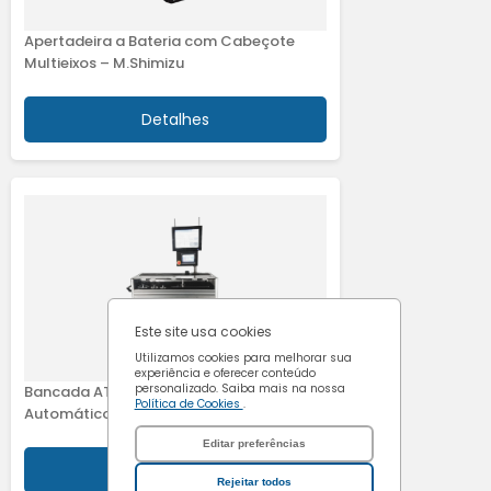
Apertadeira a Bateria com Cabeçote
Cookies de
Multieixos – M.Shimizu
marketing
Detalhes
Confirmar escolhas
Este site usa cookies
Utilizamos cookies para melhorar sua
experiência e oferecer conteúdo
personalizado. Saiba mais na nossa
Bancada ATW - Testador de Chave
Política de Cookies
.
Automático – M.Shimizu
Editar preferências
Detalhes
Rejeitar todos