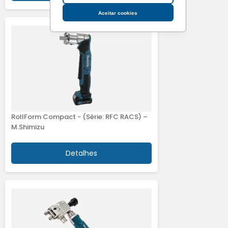
Aceitar cookies
RollForm Compact - (Série: RFC RACS) –
M.Shimizu
Detalhes