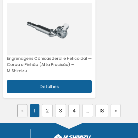
Engrenagens Cônicas Zerol e Helicoidal —
Coroa e Pinhão (Alta Precisão) –
M.Shimizu
Detalhes
«
1
2
3
4
…
18
»