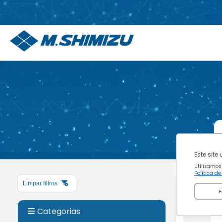
P
Este site
Utilizamos
Política d
Limpar filtros
E
Categorias