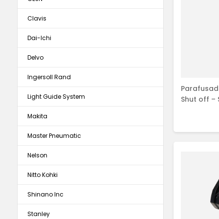
Pneumática
Transdutores
Clavis
Sistemas Múltiplos -
Martelo/martelete
Fusos
Grampeador
Transdutorizados
Dai-Ichi
Politriz
Delvo
Pinador
Ingersoll Rand
Retífica
Parafusade
Light Guide System
Shut off –
Makita
Master Pneumatic
Nelson
Nitto Kohki
Shinano Inc
Stanley