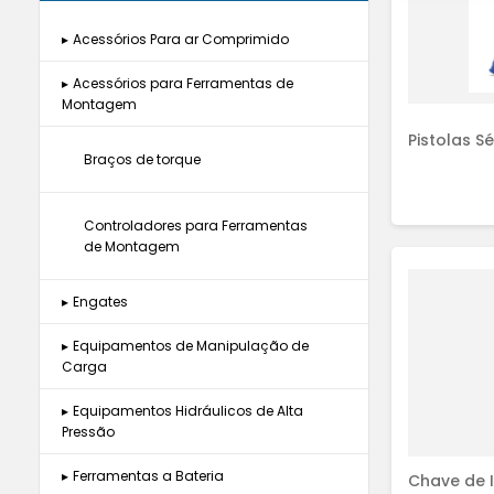
▸
Acessórios Para ar Comprimido
Drenos e Purgadores
▸
Acessórios para Ferramentas de
Montagem
Pistolas S
Cabeçotes
Enroladores de Mangueira
Braços de torque
Soquetes
Filtro Coalescente
Controladores para Ferramentas
de Montagem
Lubricadores
▸
Engates
Engates Hidráulicos
▸
Equipamentos de Manipulação de
Mangueiras
Carga
▸
Balancins
▸
Equipamentos Hidráulicos de Alta
Engates para Ar
Pistolas de Ar Comprimido
Pressão
Comprimido
Balancins de Mola
▸
Acessórios e Ferramentas
▸
Ferramentas a Bateria
Chave de I
Porca para Conexão