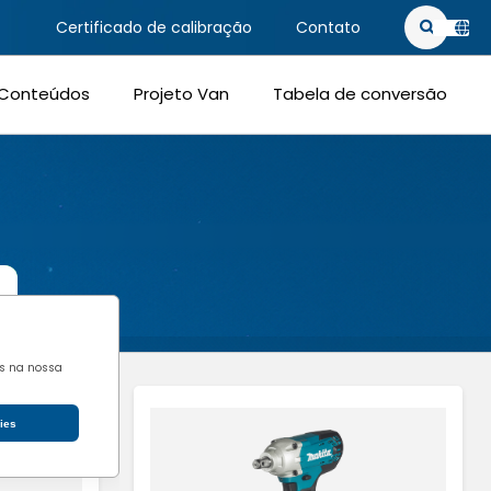
Certificado de calibração
Contato
PT-BR
Conteúdos
Projeto Van
Tabela de conversão
EN-US
is na nossa
ies