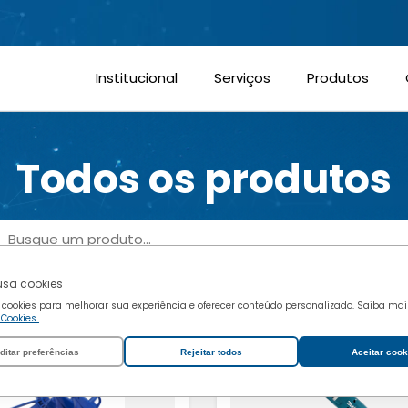
Cookies funcionais
Cookies de marketing
Institucional
Serviços
Produtos
Confirmar escolhas
Todos os produtos
rocurar
Buscar
 usa cookies
 cookies para melhorar sua experiência e oferecer conteúdo personalizado. Saiba ma
e Cookies
.
ditar preferências
Rejeitar todos
Aceitar cook