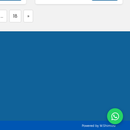
…
18
»
Powered by M.Shimizu