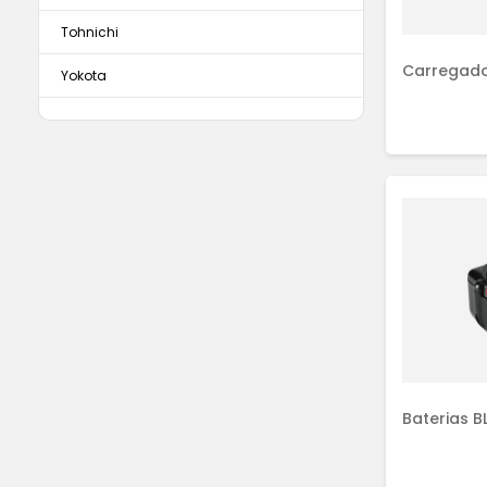
Tohnichi
Carregado
Yokota
Baterias B