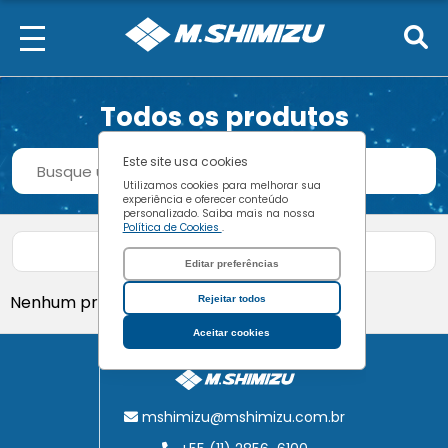
Todos os produtos
Procurar
Este site usa cookies
Buscar
Utilizamos cookies para melhorar sua
experiência e oferecer conteúdo
personalizado. Saiba mais na nossa
Política de Cookies
.
Filtrar produtos
Editar preferências
Nenhum produto encontrado.
Rejeitar todos
Aceitar cookies
mshimizu@mshimizu.com.br