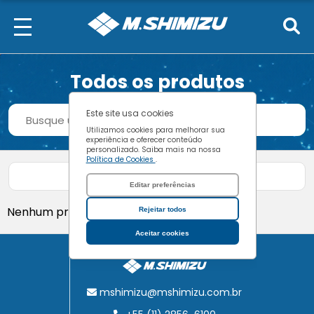
Todos os produtos
Procurar
Este site usa cookies
Buscar
Utilizamos cookies para melhorar sua
experiência e oferecer conteúdo
personalizado. Saiba mais na nossa
Política de Cookies
.
Filtrar produtos
Editar preferências
Nenhum produto encontrado.
Rejeitar todos
Aceitar cookies
mshimizu@mshimizu.com.br