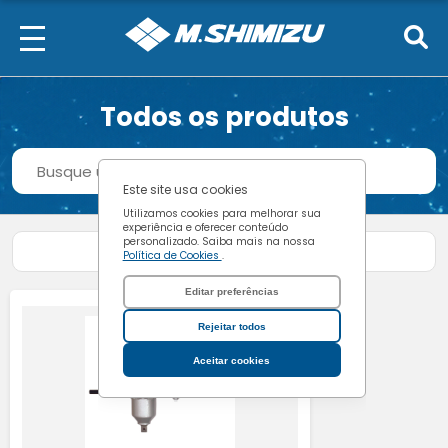
Confirmar escolhas
Todos os produtos
Procurar
Buscar
Este site usa cookies
Utilizamos cookies para melhorar sua
experiência e oferecer conteúdo
personalizado. Saiba mais na nossa
Filtrar produtos
Política de Cookies
.
Editar preferências
Rejeitar todos
Aceitar cookies