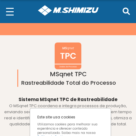
performance
Cookies funcionais
Cookies de
marketing
Confirmar escolhas
MSqnet TPC
Rastreabilidade Total do Processo
Sistema MSqnet TPC de Rastreabilidade
O MSqnet TPC coordena e integra processos de produção,
enviando sequências automáticas, coletando dados em tempo
Este site usa cookies
real e identificando falhas. Com interface web intuitiva, otimiza a
qualidade, a produtividade e garante rastreabilidade total.
Utilizamos cookies para melhorar sua
experiência e oferecer conteúdo
personalizado. Saiba mais na nossa