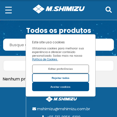
Todos os produtos
Procurar
Este site usa cookies
Buscar
Utilizamos cookies para melhorar sua
experiência e oferecer conteúdo
personalizado. Saiba mais na nossa
Política de Cookies
.
Filtrar produtos
Editar preferências
Nenhum produto encontrado.
Rejeitar todos
Aceitar cookies
mshimizu@mshimizu.com.br