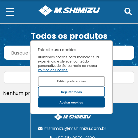
Todos os produtos
Procurar
Este site usa cookies
Buscar
Utilizamos cookies para melhorar sua
experiência e oferecer conteúdo
personalizado. Saiba mais na nossa
Política de Cookies
.
Filtrar produtos
Editar preferências
Nenhum produto encontrado.
Rejeitar todos
Aceitar cookies
mshimizu@mshimizu.com.br