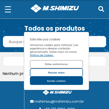
Todos os produtos
Procurar
Este site usa cookies
Buscar
Utilizamos cookies para melhorar sua
experiência e oferecer conteúdo
personalizado. Saiba mais na nossa
Política de Cookies
.
Filtrar produtos
Editar preferências
Nenhum produto encontrado.
Rejeitar todos
Aceitar cookies
mshimizu@mshimizu.com.br