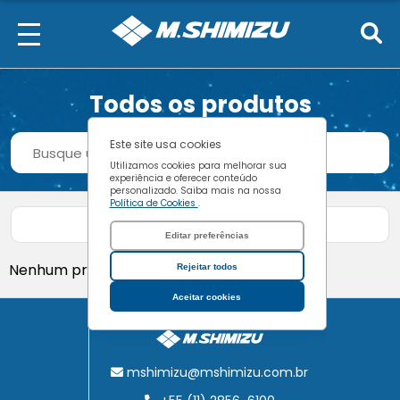
Todos os produtos
Procurar
Este site usa cookies
Buscar
Utilizamos cookies para melhorar sua
experiência e oferecer conteúdo
personalizado. Saiba mais na nossa
Política de Cookies
.
Filtrar produtos
Editar preferências
Nenhum produto encontrado.
Rejeitar todos
Aceitar cookies
mshimizu@mshimizu.com.br