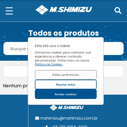
Todos os produtos
Procurar
Este site usa cookies
Buscar
Utilizamos cookies para melhorar sua
experiência e oferecer conteúdo
personalizado. Saiba mais na nossa
Política de Cookies
.
Filtrar produtos
Editar preferências
Nenhum produto encontrado.
Rejeitar todos
Aceitar cookies
mshimizu@mshimizu.com.br