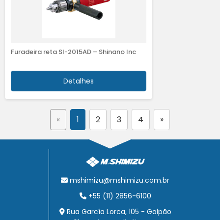
Furadeira reta SI-2015AD – Shinano Inc
Detalhes
«
1
2
3
4
»
mshimizu@mshimizu.com.br
+55 (11) 2856-6100
Rua García Lorca, 105 - Galpão