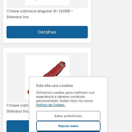
Cookies de
Chave catraca angular SI-1205B –
marketing
Shinano Inc
Detalhes
Confirmar escolhas
Este site usa cookies
Utilizamos cookies para melhorar sua
experiência e oferecer conteúdo
personalizado. Saiba mais na nossa
Chave catraca angular SI-1340B –
Política de Cookies
.
Shinano Inc
Editar preferências
Detalhes
Rejeitar todos