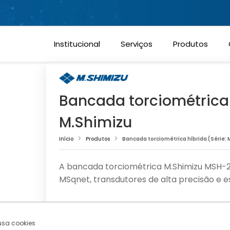
Sempr
Cookies estritamente necessários
Cookies de performance
Institucional
Serviços
Produtos
Cookies funcionais
Bancada torciométrica 
Cookies de marketing
M.Shimizu
Confirmar escolhas
Início
Produtos
Bancada torciométrica híbrida (Série:
A bancada torciométrica M.Shimizu MSH-28
MSqnet, transdutores de alta precisão e e
 usa cookies