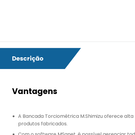
Descrição
Vantagens
A Bancada Torciométrica M.Shimizu oferece alta
produtos fabricados.
Com o software MSqnet, é possível gerenciar todo