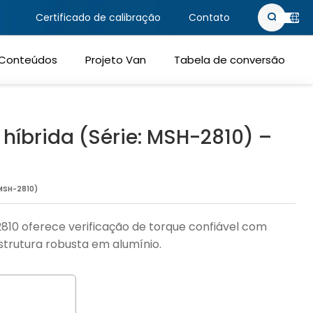
e ativos
Certificado de calibração
Contato
PT-BR
Conteúdos
Projeto Van
Tabela de conversão
EN-US
híbrida (Série: MSH-2810) –
 MSH-2810)
10 oferece verificação de torque confiável com
strutura robusta em alumínio.